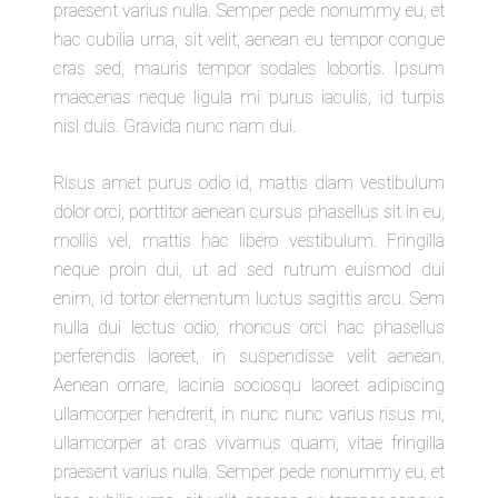
praesent varius nulla. Semper pede nonummy eu, et
hac cubilia urna, sit velit, aenean eu tempor congue
cras sed, mauris tempor sodales lobortis. Ipsum
maecenas neque ligula mi purus iaculis, id turpis
nisl duis. Gravida nunc nam dui.
Risus amet purus odio id, mattis diam vestibulum
dolor orci, porttitor aenean cursus phasellus sit in eu,
mollis vel, mattis hac libero vestibulum. Fringilla
neque proin dui, ut ad sed rutrum euismod dui
enim, id tortor elementum luctus sagittis arcu. Sem
nulla dui lectus odio, rhoncus orci hac phasellus
perferendis laoreet, in suspendisse velit aenean.
Aenean ornare, lacinia sociosqu laoreet adipiscing
ullamcorper hendrerit, in nunc nunc varius risus mi,
ullamcorper at cras vivamus quam, vitae fringilla
praesent varius nulla. Semper pede nonummy eu, et