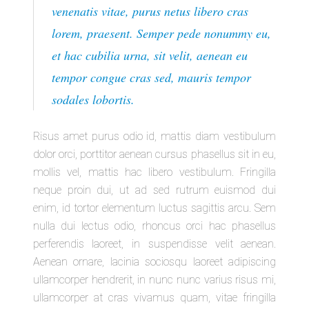
venenatis vitae, purus netus libero cras
lorem, praesent. Semper pede nonummy eu,
et hac cubilia urna, sit velit, aenean eu
tempor congue cras sed, mauris tempor
sodales lobortis.
Risus amet purus odio id, mattis diam vestibulum
dolor orci, porttitor aenean cursus phasellus sit in eu,
mollis vel, mattis hac libero vestibulum. Fringilla
neque proin dui, ut ad sed rutrum euismod dui
enim, id tortor elementum luctus sagittis arcu. Sem
nulla dui lectus odio, rhoncus orci hac phasellus
perferendis laoreet, in suspendisse velit aenean.
Aenean ornare, lacinia sociosqu laoreet adipiscing
ullamcorper hendrerit, in nunc nunc varius risus mi,
ullamcorper at cras vivamus quam, vitae fringilla