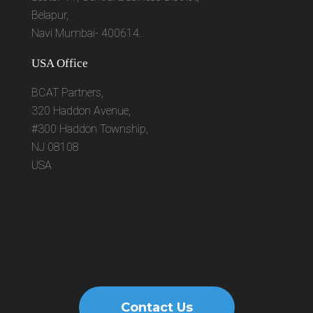
Belapur,
Navi Mumbai- 400614.
USA Office
BCAT Partners,
320 Haddon Avenue,
#300 Haddon Township,
NJ 08108
USA
Contact Us