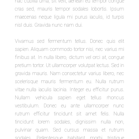
hac cubilia urna, sit velit, aenean eu tempor congue
cras sed, mauris tempor sodales lobortis. Ipsum
maecenas neque ligula mi purus iaculis, id turpis
nisl duis. Gravida nunc nam dui.
Vivamus sed fermentum tellus. Donec quis elit
sapien. Aliquam commodo tortor nisi, nec varius mi
finibus at. In nulla libero, dictum vel orci at, congue
pretium tortor. Ut ullamcorper volutpat lectus. Sed in
gravida mauris. Nam consectetur varius libero, nec
scelerisque mauris fermentum eu. Nulla rutrum
vitae nulla iaculis lacinia. Integer eu efficitur purus.
Nullam vehicula sapien eget tellus rhoncus
vestibulum. Donec eu ante ullamcorper nunc
rutrum efficitur tincidunt sit amet felis. Nulla
tincidunt lorem sodales, dignissim nulla non,
pulvinar quam. Sed cursus massa et rutrum
sodales. Pellentesque habitant morbi tristique